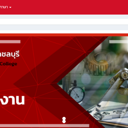
กภาษา