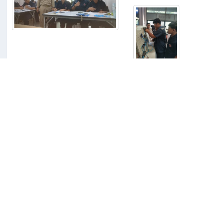
7095
อัลบั้มรูปภาพ
ยน 2023
การอบรมการใช้งานระบบสังคมฐานความรู้(KM) ณ ห้อง
3 ปี ท
ประชุม กาสะลอง อาคารคมสันวิทยา