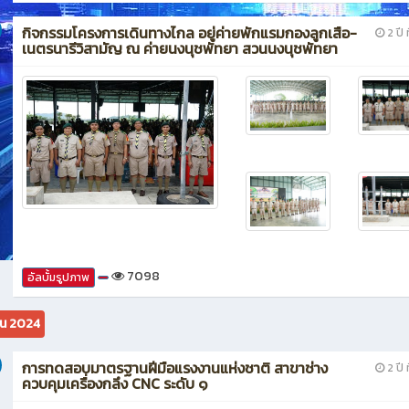
กิจกรรมโครงการเดินทางไกล อยู่ค่ายพักแรมกองลูกเสือ-
2 ปี ท
เนตรนารีวิสามัญ ณ ค่ายนงนุชพัทยา สวนนงนุชพัทยา
7098
อัลบั้มรูปภาพ
ยน 2024
การทดสอบมาตรฐานฝีมือแรงงานแห่งชาติ สาขาช่าง
2 ปี ท
ควบคุมเครื่องกลึง CNC ระดับ ๑